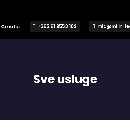
+385 91 9553 182
mia@milin-le
n Croatia
Sve usluge