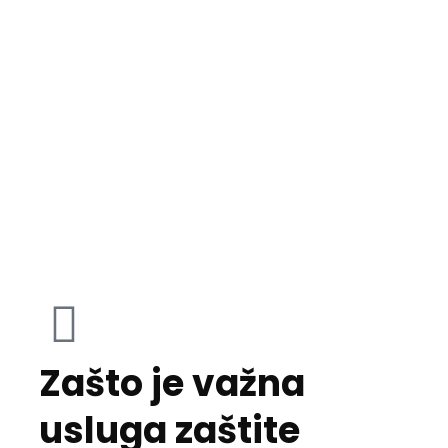
Zašto je važna
usluga zaštite